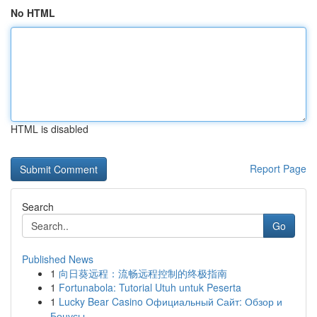
No HTML
HTML is disabled
Report Page
Search
Go
Published News
1
向日葵远程：流畅远程控制的终极指南
1
Fortunabola: Tutorial Utuh untuk Peserta
1
Lucky Bear Casino Официальный Сайт: Обзор и
Бонусы