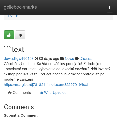
Home
geilebookmarks
Togg
navi
Home
1
```text
dawudilgw490403
88 days ago
News
Discuss
Zásobňový e-shop: Každá od váš lov podujatie! Potrebujete
kompletné sortiment vybavenia do loveckú sezónu? Náš lovecký
e-shop ponúka každú od kvalitného loveckého výstroje až po
moderné zařízení
https://margieardj781824.fitnell.com/82297019/text
Comments
Who Upvoted
Comments
Submit a Comment