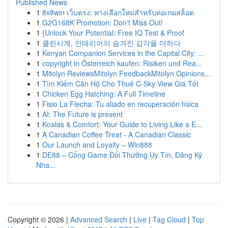
Published News
1
8x8win เว็บตรง: ทางเลือกใหม่สำหรับคอเกมสล็อต
1
G2G168K Promotion: Don't Miss Out!
1
{Unlock Your Potential: Free IQ Test & Proof
1
클린시계, 인테리어의 숨겨진 감각을 더하다
1
Kenyan Companion Services in the Capital City: ...
1
copyright in Österreich kaufen: Risiken und Rea...
1
Mitolyn ReviewsMitolyn FeedbackMitolyn Opinions...
1
Tìm Kiếm Căn Hộ Cho Thuê C-Sky View Giá Tốt
1
Chicken Egg Hatching: A Full Timeline
1
Fisio La Flecha: Tu aliado en recuperación física
1
AI: The Future is present
1
Koalas & Comfort: Your Guide to Living Like a E...
1
A Canadian Coffee Treat - A Canadian Classic
1
Our Launch and Loyalty – Win888
1
DE88 – Cổng Game Đổi Thưởng Uy Tín, Đăng Ký
Nha...
Copyright © 2026 |
Advanced Search
|
Live
|
Tag Cloud
|
Top