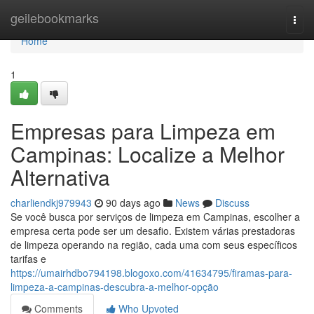
Home
geilebookmarks
Togg
navi
Home
1
Empresas para Limpeza em
Campinas: Localize a Melhor
Alternativa
charliendkj979943
90 days ago
News
Discuss
Se você busca por serviços de limpeza em Campinas, escolher a
empresa certa pode ser um desafio. Existem várias prestadoras
de limpeza operando na região, cada uma com seus específicos
tarifas e
https://umairhdbo794198.blogoxo.com/41634795/firamas-para-
limpeza-a-campinas-descubra-a-melhor-opção
Comments
Who Upvoted