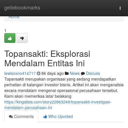
Home
geilebookmarks
Togg
navi
Home
1
Topansakti: Eksplorasi
Mendalam Entitas Ini
lewisoxno414717
86 days ago
News
Discuss
Topansakti merupakan organisasi yang sedang mendapatkan
perhatian di kalangan investor bisnis. Artikel ini akan menganalisis
secara mendalam mengenai operasional perusahaan tersebut.
Kami akan memeriksa latar belakang
https://kingslists.com/story22863249/topansakti-investigasi-
mendalam-perusahaan-ini
Comments
Who Upvoted