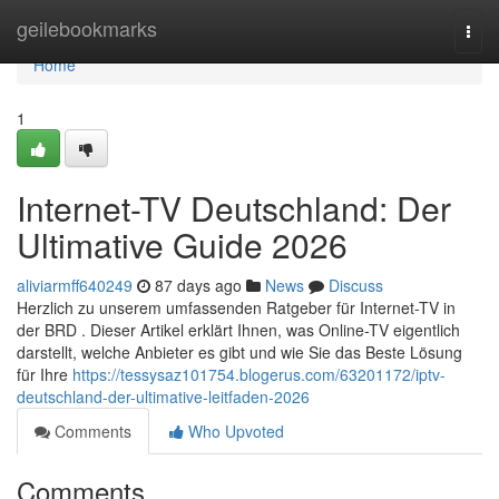
Home
geilebookmarks
Togg
navi
Home
1
Internet-TV Deutschland: Der
Ultimative Guide 2026
aliviarmff640249
87 days ago
News
Discuss
Herzlich zu unserem umfassenden Ratgeber für Internet-TV in
der BRD . Dieser Artikel erklärt Ihnen, was Online-TV eigentlich
darstellt, welche Anbieter es gibt und wie Sie das Beste Lösung
für Ihre
https://tessysaz101754.blogerus.com/63201172/iptv-
deutschland-der-ultimative-leitfaden-2026
Comments
Who Upvoted
Comments