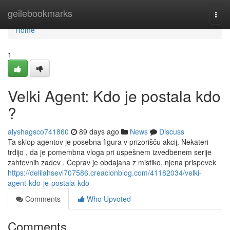
Home
geilebookmarks
Togg
navi
Home
1
Velki Agent: Kdo je postala kdo
?
alyshagsco741860
89 days ago
News
Discuss
Ta sklop agentov je posebna figura v prizorišču akcij. Nekateri
trdijo , da je pomembna vloga pri uspešnem izvedbenem serije
zahtevnih zadev . Čeprav je obdajana z mistiko, njena prispevek
https://delilahsevl707586.creacionblog.com/41182034/velki-
agent-kdo-je-postala-kdo
Comments
Who Upvoted
Comments