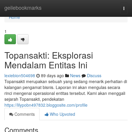
Home
geilebookmarks
Togg
navi
Home
1
Topansakti: Eksplorasi
Mendalam Entitas Ini
lexiebion504698
89 days ago
News
Discuss
Topansakti merupakan sebuah yang sedang menarik perhatian di
kalangan pengamat bisnis. Laporan ini akan mengulas secara
rinci mengenai operasional entitas tersebut. Kami akan menggali
sejarah Topansakti, pendekatan
https://lilypobn497832.bloggosite.com/profile
Comments
Who Upvoted
Comments