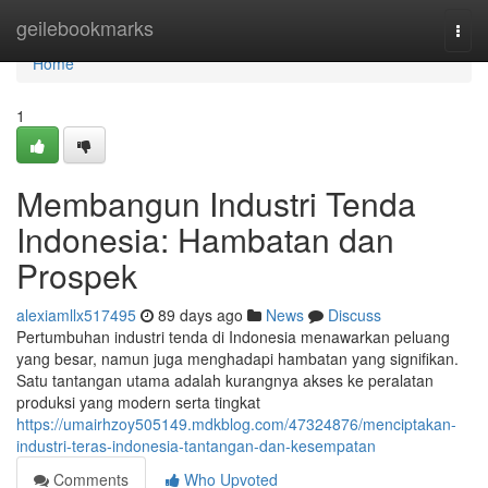
Home
geilebookmarks
Togg
navi
Home
1
Membangun Industri Tenda
Indonesia: Hambatan dan
Prospek
alexiamllx517495
89 days ago
News
Discuss
Pertumbuhan industri tenda di Indonesia menawarkan peluang
yang besar, namun juga menghadapi hambatan yang signifikan.
Satu tantangan utama adalah kurangnya akses ke peralatan
produksi yang modern serta tingkat
https://umairhzoy505149.mdkblog.com/47324876/menciptakan-
industri-teras-indonesia-tantangan-dan-kesempatan
Comments
Who Upvoted