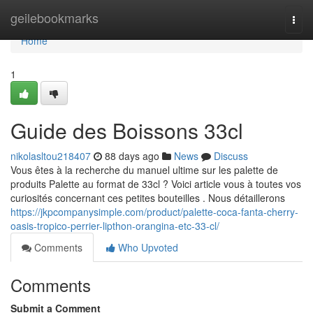
Home
geilebookmarks
Togg
navi
Home
1
Guide des Boissons 33cl
nikolasltou218407
88 days ago
News
Discuss
Vous êtes à la recherche du manuel ultime sur les palette de
produits Palette au format de 33cl ? Voici article vous à toutes vos
curiosités concernant ces petites bouteilles . Nous détaillerons
https://jkpcompanysimple.com/product/palette-coca-fanta-cherry-
oasis-tropico-perrier-lipthon-orangina-etc-33-cl/
Comments
Who Upvoted
Comments
Submit a Comment