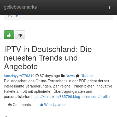
Home
geilebookmarks
Togg
navi
Home
1
IPTV in Deutschland: Die
neuesten Trends und
Angebote
tamzinyylw779319
87 days ago
News
Discuss
Die landschaft des Online-Fernsehens in der BRD erlebt derzeit
interessante Veränderungen. Zahlreiche Firmen bieten innovative
Pakete an, oft mit optimierten Übertragungsraten und
personalisierten
https://keiranxhhj865796.blog-ezine.com/profile
Comments
Who Upvoted