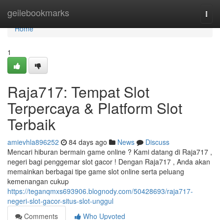
Home
geilebookmarks
Togg
navi
Home
1
Raja717: Tempat Slot
Terpercaya & Platform Slot
Terbaik
amievhla896252
84 days ago
News
Discuss
Mencari hiburan bermain game online ? Kami datang di Raja717 ,
negeri bagi penggemar slot gacor ! Dengan Raja717 , Anda akan
memainkan berbagai tipe game slot online serta peluang
kemenangan cukup
https://teganqmxs693906.blognody.com/50428693/raja717-
negeri-slot-gacor-situs-slot-unggul
Comments
Who Upvoted