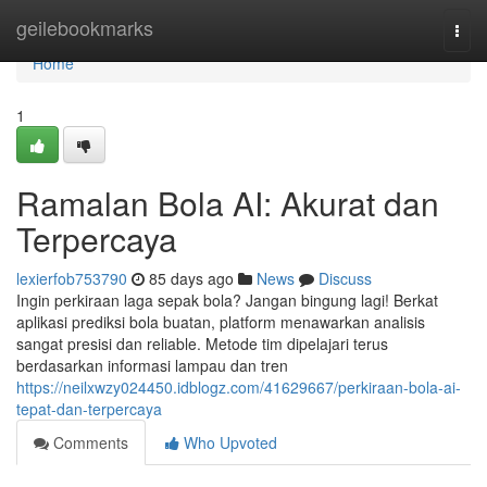
Home
geilebookmarks
Togg
navi
Home
1
Ramalan Bola AI: Akurat dan
Terpercaya
lexierfob753790
85 days ago
News
Discuss
Ingin perkiraan laga sepak bola? Jangan bingung lagi! Berkat
aplikasi prediksi bola buatan, platform menawarkan analisis
sangat presisi dan reliable. Metode tim dipelajari terus
berdasarkan informasi lampau dan tren
https://neilxwzy024450.idblogz.com/41629667/perkiraan-bola-ai-
tepat-dan-terpercaya
Comments
Who Upvoted