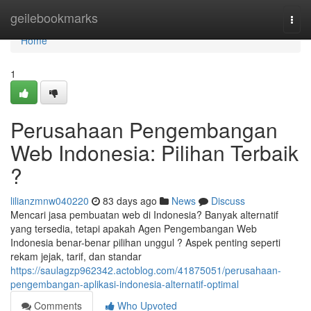
Home
geilebookmarks
Togg
navi
Home
1
Perusahaan Pengembangan
Web Indonesia: Pilihan Terbaik
?
lilianzmnw040220
83 days ago
News
Discuss
Mencari jasa pembuatan web di Indonesia? Banyak alternatif
yang tersedia, tetapi apakah Agen Pengembangan Web
Indonesia benar-benar pilihan unggul ? Aspek penting seperti
rekam jejak, tarif, dan standar
https://saulagzp962342.actoblog.com/41875051/perusahaan-
pengembangan-aplikasi-indonesia-alternatif-optimal
Comments
Who Upvoted