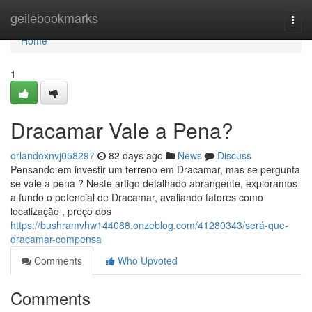
Home
geilebookmarks
Togg
navi
Home
1
Dracamar Vale a Pena?
orlandoxnvj058297
82 days ago
News
Discuss
Pensando em investir um terreno em Dracamar, mas se pergunta
se vale a pena ? Neste artigo detalhado abrangente, exploramos
a fundo o potencial de Dracamar, avaliando fatores como
localização , preço dos
https://bushramvhw144088.onzeblog.com/41280343/será-que-
dracamar-compensa
Comments
Who Upvoted
Comments