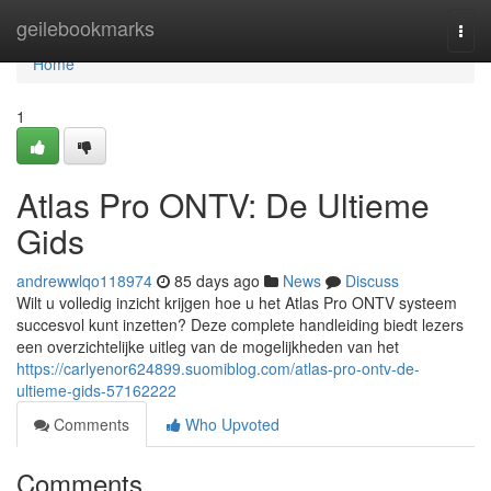
Home
geilebookmarks
Togg
navi
Home
1
Atlas Pro ONTV: De Ultieme
Gids
andrewwlqo118974
85 days ago
News
Discuss
Wilt u volledig inzicht krijgen hoe u het Atlas Pro ONTV systeem
succesvol kunt inzetten? Deze complete handleiding biedt lezers
een overzichtelijke uitleg van de mogelijkheden van het
https://carlyenor624899.suomiblog.com/atlas-pro-ontv-de-
ultieme-gids-57162222
Comments
Who Upvoted
Comments