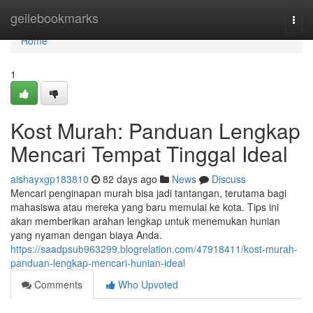
Home
geilebookmarks
Togg
navi
Home
1
Kost Murah: Panduan Lengkap
Mencari Tempat Tinggal Ideal
aishayxgp183810
82 days ago
News
Discuss
Mencari penginapan murah bisa jadi tantangan, terutama bagi
mahasiswa atau mereka yang baru memulai ke kota. Tips ini
akan memberikan arahan lengkap untuk menemukan hunian
yang nyaman dengan biaya Anda.
https://saadpsub963299.blogrelation.com/47918411/kost-murah-
panduan-lengkap-mencari-hunian-ideal
Comments
Who Upvoted