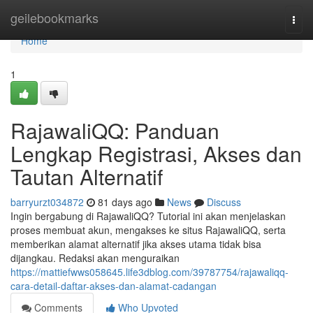
Home
geilebookmarks
Togg
navi
Home
1
RajawaliQQ: Panduan
Lengkap Registrasi, Akses dan
Tautan Alternatif
barryurzt034872
81 days ago
News
Discuss
Ingin bergabung di RajawaliQQ? Tutorial ini akan menjelaskan
proses membuat akun, mengakses ke situs RajawaliQQ, serta
memberikan alamat alternatif jika akses utama tidak bisa
dijangkau. Redaksi akan menguraikan
https://mattiefwws058645.life3dblog.com/39787754/rajawaliqq-
cara-detail-daftar-akses-dan-alamat-cadangan
Comments
Who Upvoted