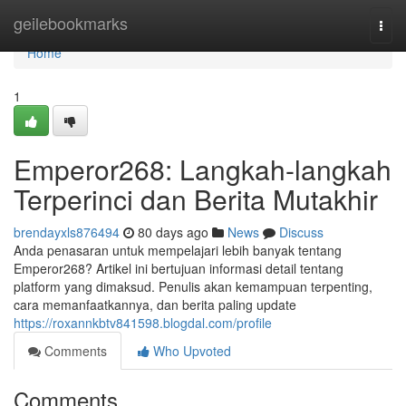
Home
geilebookmarks
Togg
navi
Home
1
Emperor268: Langkah-langkah
Terperinci dan Berita Mutakhir
brendayxls876494
80 days ago
News
Discuss
Anda penasaran untuk mempelajari lebih banyak tentang
Emperor268? Artikel ini bertujuan informasi detail tentang
platform yang dimaksud. Penulis akan kemampuan terpenting,
cara memanfaatkannya, dan berita paling update
https://roxannkbtv841598.blogdal.com/profile
Comments
Who Upvoted
Comments