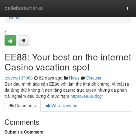
Home
geilebookmarks
Togg
navi
Home
1
EE88: Your best on the internet
Casino vacation spot
tedybvj197986
82 days ago
News
Discuss
Ban đầu mình tiếp cận EE88 với tâm thế khá dè chừng, vì thật ra
đã từng thử không ít nền tảng casino trực tuyến nhưng đa phần
trải nghiệm đều dừng ở mức “tạm
https://ee88.dog/
Comments
Who Upvoted
Comments
Submit a Comment