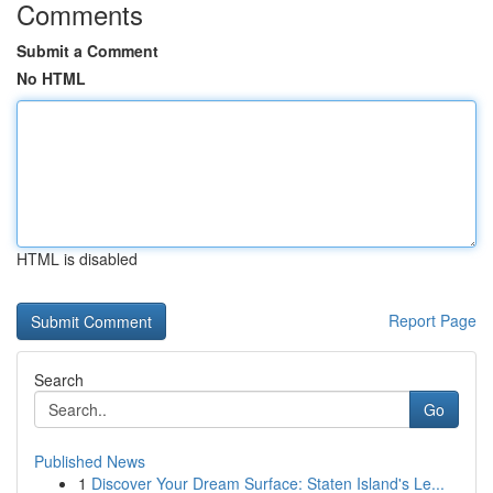
Comments
Submit a Comment
No HTML
HTML is disabled
Report Page
Search
Go
Published News
1
Discover Your Dream Surface: Staten Island's Le...