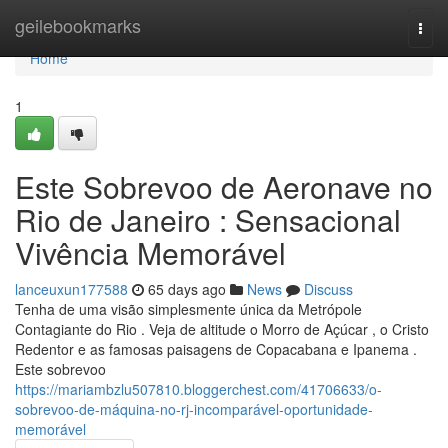
Home
geilebookmarks
Togg
navi
Home
1
Este Sobrevoo de Aeronave no
Rio de Janeiro : Sensacional
Vivência Memorável
lanceuxun177588
65 days ago
News
Discuss
Tenha de uma visão simplesmente única da Metrópole
Contagiante do Rio . Veja de altitude o Morro de Açúcar , o Cristo
Redentor e as famosas paisagens de Copacabana e Ipanema .
Este sobrevoo
https://mariambzlu507810.bloggerchest.com/41706633/o-
sobrevoo-de-máquina-no-rj-incomparável-oportunidade-
memorável