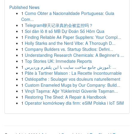
Published News
1
Como Obter a Nacionalidade Portuguesa: Guia
Com...
1
Telegram聊天记录真的会被监控吗？
1
Soi dàn lô 8 số MB Dự Đoán Số Hôm Qua
1
Finding Reliable A4 Paper Suppliers: Your Compl...
1
Holly Starks and the Nerd Vibe: A Thorough D...
1
Company Builders vs. Startup Studios: Defini...
1
Understanding Research Chemicals: A Beginner's ...
1
Top Stories UK: Immediate Reports
1
آموزش جامع ساخت سایت با این پلتفرم وردپرس: ...
1
Pâte à Tartiner Maison : La Recette Incontournable
1
Ostéopathe : Soulager vos douleurs naturellement
1
Custom Enameled Mugs by Our Company: Build...
1
Vinçli Taşıma: Ağır Yüklerinizi Güvenle Taşıman...
1
Restoring The Shed: A Repair & Handbook
1
Operator komórkowy dla firm: eSIM Polska i IoT SIM