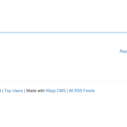
Rep
d
|
Top Users
| Made with
Kliqqi CMS
|
All RSS Feeds