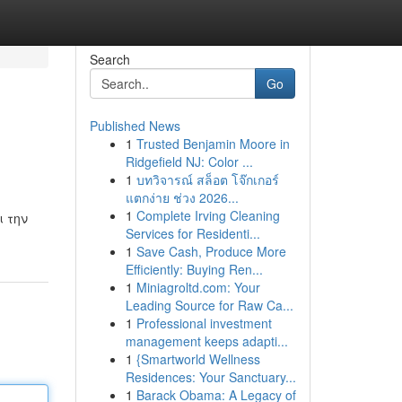
Search
Go
Published News
1
Trusted Benjamin Moore in
Ridgefield NJ: Color ...
1
บทวิจารณ์ สล็อต โจ๊กเกอร์
แตกง่าย ช่วง 2026...
1
Complete Irving Cleaning
ι την
Services for Residenti...
1
Save Cash, Produce More
Efficiently: Buying Ren...
1
Miniagroltd.com: Your
Leading Source for Raw Ca...
1
Professional investment
management keeps adapti...
1
{Smartworld Wellness
Residences: Your Sanctuary...
1
Barack Obama: A Legacy of