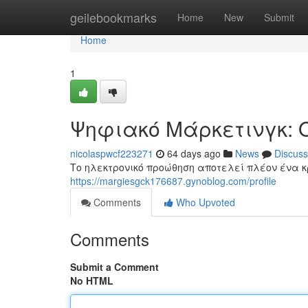
Home
geilebookmarks
Home
New
Submit
Home
1
Ψηφιακό Μάρκετινγκ: 
nicolaspwcf223271
64 days ago
News
Discuss
Το ηλεκτρονικό προώθηση αποτελεί πλέον ένα κ
https://margiesgck176687.gynoblog.com/profile
Comments
Who Upvoted
Comments
Submit a Comment
No HTML