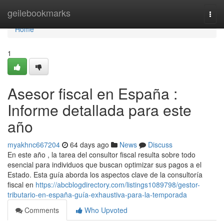
Home
geilebookmarks
Togg
navi
Home
1
Asesor fiscal en España :
Informe detallada para este
año
myakhnc667204
64 days ago
News
Discuss
En este año , la tarea del consultor fiscal resulta sobre todo
esencial para individuos que buscan optimizar sus pagos a el
Estado. Esta guía aborda los aspectos clave de la consultoría
fiscal en
https://abcblogdirectory.com/listings1089798/gestor-
tributario-en-españa-guía-exhaustiva-para-la-temporada
Comments
Who Upvoted