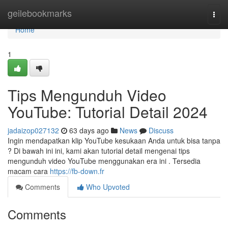
Home
geilebookmarks
Togg
navi
Home
1
Tips Mengunduh Video
YouTube: Tutorial Detail 2024
jadaizop027132
63 days ago
News
Discuss
Ingin mendapatkan klip YouTube kesukaan Anda untuk bisa tanpa
? Di bawah ini ini, kami akan tutorial detail mengenai tips
mengunduh video YouTube menggunakan era ini . Tersedia
macam cara
https://fb-down.fr
Comments
Who Upvoted
Comments