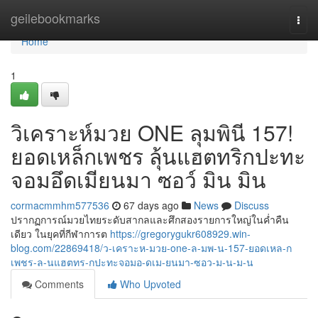
Home
geilebookmarks
Togg
navi
Home
1
วิเคราะห์มวย ONE ลุมพินี 157!
ยอดเหล็กเพชร ลุ้นแฮตทริกปะทะ
จอมอึดเมียนมา ซอว์ มิน มิน
cormacmmhm577536
67 days ago
News
Discuss
ปรากฏการณ์มวยไทยระดับสากลและศึกสองรายการใหญ่ในค่ำคืน
เดียว ในยุคที่กีฬาการต
https://gregorygukr608929.win-
blog.com/22869418/ว-เคราะห-มวย-one-ล-มพ-น-157-ยอดเหล-ก
เพชร-ล-นแฮตทร-กปะทะจอมอ-ดเม-ยนมา-ซอว-ม-น-ม-น
Comments
Who Upvoted