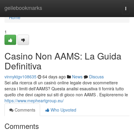
Home
geilebookmarks
Togg
navi
Home
1
Casino Non AAMS: La Guida
Definitiva
vinnyktgv108635
64 days ago
News
Discuss
Sei alla ricerca di un casinò online legale dove scommettere
senza i limiti dell'AAMS? Questa analisi esaustiva ti fornirà tutto
quello che devi capire sui siti di gioco non AAMS . Esploreremo le
https://www.mepheartgroup.eu/
Comments
Who Upvoted
Comments