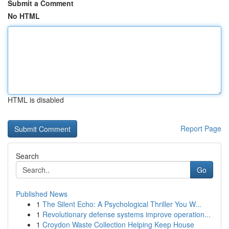
Submit a Comment
No HTML
HTML is disabled
Report Page
Search
Go
Published News
1
The Silent Echo: A Psychological Thriller You W...
1
Revolutionary defense systems improve operation...
1
Croydon Waste Collection Helping Keep House