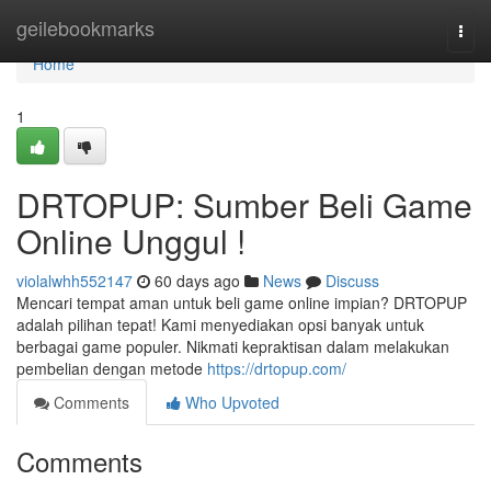
Home
geilebookmarks
Togg
navi
Home
1
DRTOPUP: Sumber Beli Game
Online Unggul !
violalwhh552147
60 days ago
News
Discuss
Mencari tempat aman untuk beli game online impian? DRTOPUP
adalah pilihan tepat! Kami menyediakan opsi banyak untuk
berbagai game populer. Nikmati kepraktisan dalam melakukan
pembelian dengan metode
https://drtopup.com/
Comments
Who Upvoted
Comments