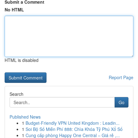
Submit a Comment
No HTML
HTML is disabled
Report Page
Search
Go
Published News
1
Budget-Friendly VPN United Kingdom : Leadin...
1
Soi Bộ Số Miễn Phí 888: Chìa Khóa Tỷ Phú Xổ Số
1
Cung cấp phòng Happy One Central – Giá rẻ ,...