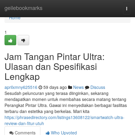
Home
geilebookmarks
Togg
navi
Home
1
Jam Tangan Pintar Ultra:
Ulasan dan Spesifikasi
Lengkap
aprilxmny625516
59 days ago
News
Discuss
Sesudah peluncuran yang terasa diinginkan, sekarang
mendapatkan momen untuk membahas secara matang tentang
Perangkat Pintar Ultra. Gawai ini menyediakan berbagai fasilitas
terbaru dan estetika yang berkelas. Mari kita
https://phrasedirectory.com/listings13608122/smartwatch-ultra-
review-dan-fitur-utuh
Comments
Who Upvoted