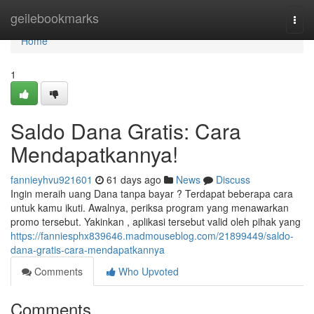
Home
geilebookmarks
Togg
navi
Home
1
Saldo Dana Gratis: Cara
Mendapatkannya!
fannieyhvu921601
61 days ago
News
Discuss
Ingin meraih uang Dana tanpa bayar ? Terdapat beberapa cara
untuk kamu ikuti. Awalnya, periksa program yang menawarkan
promo tersebut. Yakinkan , aplikasi tersebut valid oleh pihak yang
https://fanniesphx839646.madmouseblog.com/21899449/saldo-
dana-gratis-cara-mendapatkannya
Comments
Who Upvoted
Comments