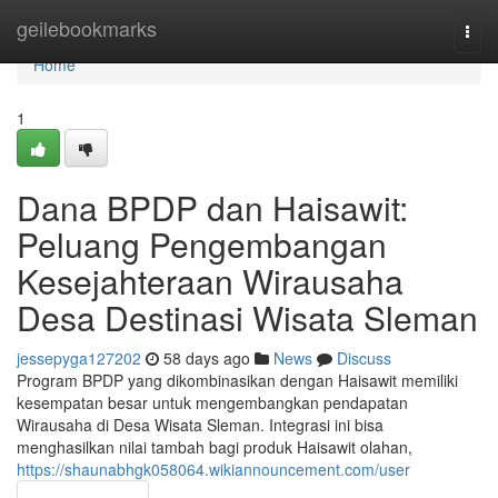
Home
geilebookmarks
Togg
navi
Home
1
Dana BPDP dan Haisawit:
Peluang Pengembangan
Kesejahteraan Wirausaha
Desa Destinasi Wisata Sleman
jessepyga127202
58 days ago
News
Discuss
Program BPDP yang dikombinasikan dengan Haisawit memiliki
kesempatan besar untuk mengembangkan pendapatan
Wirausaha di Desa Wisata Sleman. Integrasi ini bisa
menghasilkan nilai tambah bagi produk Haisawit olahan,
https://shaunabhgk058064.wikiannouncement.com/user