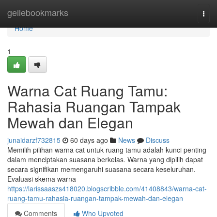
Home
geilebookmarks
Togg
navi
Home
1
Warna Cat Ruang Tamu:
Rahasia Ruangan Tampak
Mewah dan Elegan
junaidarzf732815
60 days ago
News
Discuss
Memilih pilihan warna cat untuk ruang tamu adalah kunci penting
dalam menciptakan suasana berkelas. Warna yang dipilih dapat
secara signifikan memengaruhi suasana secara keseluruhan.
Evaluasi skema warna
https://larissaaszs418020.blogscribble.com/41408843/warna-cat-
ruang-tamu-rahasia-ruangan-tampak-mewah-dan-elegan
Comments
Who Upvoted