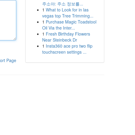
주소야: 주소 정보를...
1
What to Look for in las
vegas top Tree Trimming...
1
Purchase Magic Toadstool
Oil Via the Inter...
1
Fresh Birthday Flowers
Near Steinbeck Dr
1
Insta360 ace pro two flip
touchscreen settings ...
ort Page