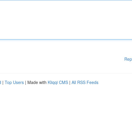
Rep
d
|
Top Users
| Made with
Kliqqi CMS
|
All RSS Feeds