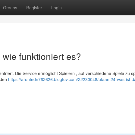
Groups
Register
Login
 wie funktioniert es?
ntriert. Die Service ermöglicht Spielern , auf verschiedene Spiele zu sp
elden
https://arontedn762626.blogtov.com/22230048/ufaant24-was-ist-d