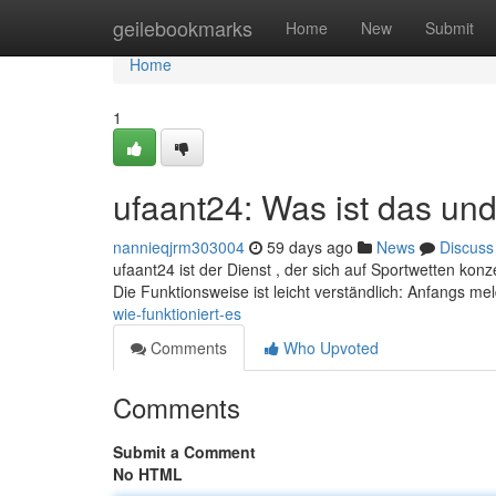
Home
geilebookmarks
Home
New
Submit
Home
1
ufaant24: Was ist das und
nannieqjrm303004
59 days ago
News
Discuss
ufaant24 ist der Dienst , der sich auf Sportwetten konze
Die Funktionsweise ist leicht verständlich: Anfangs m
wie-funktioniert-es
Comments
Who Upvoted
Comments
Submit a Comment
No HTML