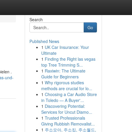
Search
Go
Published News
1
UK Car Insurance: Your
Ultimate
1
Finding the Right las vegas
top Tree Trimming S...
1
Raxiwin: The Ultimate
ielen .
Guide for Beginners
as-und-
1
Why rigorous studies
methods are crucial for lo...
1
Choosing a Car Audio Store
in Toledo — A Buyer'...
1
Discovering Potential:
Services for Uncut Diamo...
1
Trusted Professionals
Giving Rubbish Removalist...
1
주소모아, 주소킹, 주소월드,