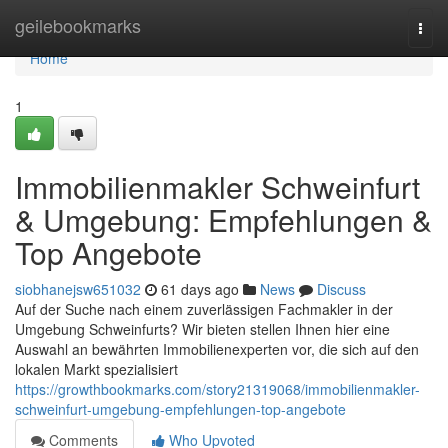
Home
geilebookmarks
Togg
navi
Home
1
Immobilienmakler Schweinfurt
& Umgebung: Empfehlungen &
Top Angebote
siobhanejsw651032
61 days ago
News
Discuss
Auf der Suche nach einem zuverlässigen Fachmakler in der
Umgebung Schweinfurts? Wir bieten stellen Ihnen hier eine
Auswahl an bewährten Immobilienexperten vor, die sich auf den
lokalen Markt spezialisiert
https://growthbookmarks.com/story21319068/immobilienmakler-
schweinfurt-umgebung-empfehlungen-top-angebote
Comments
Who Upvoted