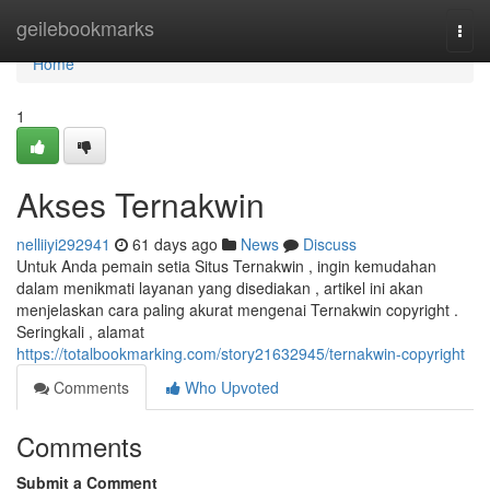
Home
geilebookmarks
Togg
navi
Home
1
Akses Ternakwin
nelliiyi292941
61 days ago
News
Discuss
Untuk Anda pemain setia Situs Ternakwin , ingin kemudahan
dalam menikmati layanan yang disediakan , artikel ini akan
menjelaskan cara paling akurat mengenai Ternakwin copyright .
Seringkali , alamat
https://totalbookmarking.com/story21632945/ternakwin-copyright
Comments
Who Upvoted
Comments
Submit a Comment