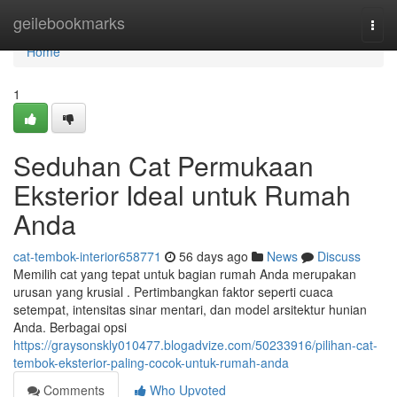
Home
geilebookmarks
Togg
navi
Home
1
Seduhan Cat Permukaan
Eksterior Ideal untuk Rumah
Anda
cat-tembok-interior658771
56 days ago
News
Discuss
Memilih cat yang tepat untuk bagian rumah Anda merupakan
urusan yang krusial . Pertimbangkan faktor seperti cuaca
setempat, intensitas sinar mentari, dan model arsitektur hunian
Anda. Berbagai opsi
https://graysonskly010477.blogadvize.com/50233916/pilihan-cat-
tembok-eksterior-paling-cocok-untuk-rumah-anda
Comments
Who Upvoted