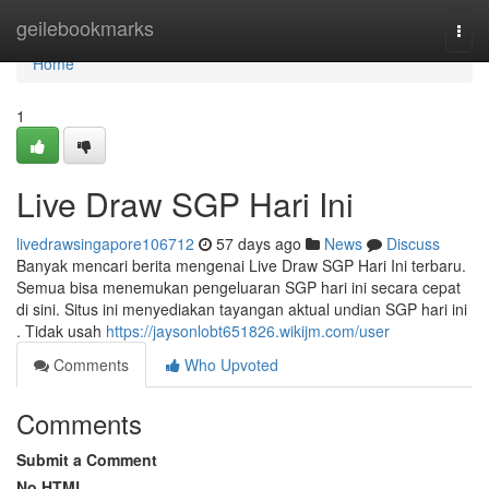
Home
geilebookmarks
Togg
navi
Home
1
Live Draw SGP Hari Ini
livedrawsingapore106712
57 days ago
News
Discuss
Banyak mencari berita mengenai Live Draw SGP Hari Ini terbaru.
Semua bisa menemukan pengeluaran SGP hari ini secara cepat
di sini. Situs ini menyediakan tayangan aktual undian SGP hari ini
. Tidak usah
https://jaysonlobt651826.wikijm.com/user
Comments
Who Upvoted
Comments
Submit a Comment
No HTML