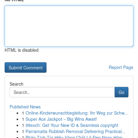
HTML is disabled
Report Page
Search
Go
Published News
1
Online-Kinderwunschbegleitung: Ihr Weg zur Schw...
1
Super Ace Jackpot – Big Wins Await!
1
99exch: Get Your New ID & Seamless copyright
1
Parramatta Rubbish Removal Delivering Practical...
1
Phân Tích Tín Hiệu Vàng Chốt Lô Đẹp Ngay Hôm ...