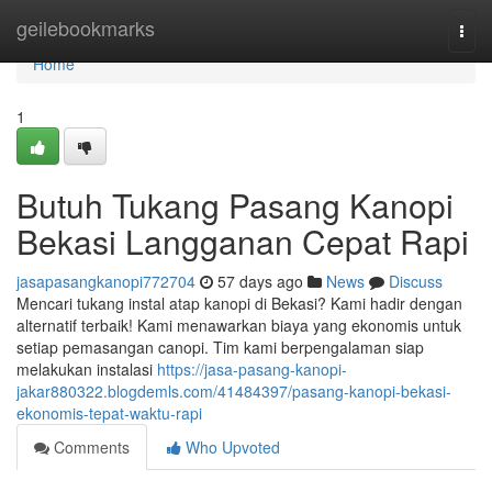
Home
geilebookmarks
Togg
navi
Home
1
Butuh Tukang Pasang Kanopi
Bekasi Langganan Cepat Rapi
jasapasangkanopi772704
57 days ago
News
Discuss
Mencari tukang instal atap kanopi di Bekasi? Kami hadir dengan
alternatif terbaik! Kami menawarkan biaya yang ekonomis untuk
setiap pemasangan canopi. Tim kami berpengalaman siap
melakukan instalasi
https://jasa-pasang-kanopi-
jakar880322.blogdemls.com/41484397/pasang-kanopi-bekasi-
ekonomis-tepat-waktu-rapi
Comments
Who Upvoted