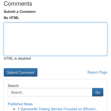
Comments
Submit a Comment
No HTML
HTML is disabled
Report Page
Search
Go
Published News
1
Gainesville Towing Service Focused on Efficient...