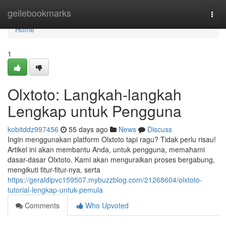
Home
geilebookmarks
Togg
navi
Home
1
Olxtoto: Langkah-langkah
Lengkap untuk Pengguna
kobitddz997456
55 days ago
News
Discuss
Ingin menggunakan platform Olxtoto tapi ragu? Tidak perlu risau!
Artikel ini akan membantu Anda, untuk pengguna, memahami
dasar-dasar Olxtoto. Kami akan menguraikan proses bergabung,
mengikuti fitur-fitur-nya, serta
https://geraldipvc159507.mybuzzblog.com/21268604/olxtoto-
tutorial-lengkap-untuk-pemula
Comments
Who Upvoted