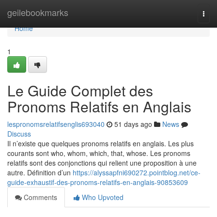
Home
geilebookmarks
Togg
navi
Home
1
Le Guide Complet des
Pronoms Relatifs en Anglais
lespronomsrelatifsenglis693040
51 days ago
News
Discuss
Il n’existe que quelques pronoms relatifs en anglais. Les plus
courants sont who, whom, which, that, whose. Les pronoms
relatifs sont des conjonctions qui relient une proposition à une
autre. Définition d’un
https://alyssapfni690272.pointblog.net/ce-
guide-exhaustif-des-pronoms-relatifs-en-anglais-90853609
Comments
Who Upvoted