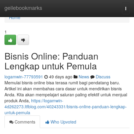
Home
geilebookmarks
Togg
navi
Home
1
Bisnis Online: Panduan
Lengkap untuk Pemula
logamwin-77793591
49 days ago
News
Discuss
Memulai bisnis online bisa terasa rumit bagi pendatang baru.
Artikel ini akan membahas cara dasar untuk mendirikan bisnis
Anda. Kita akan mempelajari saluran paling efektif untuk menjual
produk Anda,
https://logamwin-
4d262273.ltfblog.com/40243331/bisnis-online-panduan-lengkap-
untuk-pemula
Comments
Who Upvoted