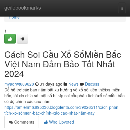
Home
geilebookmarks
Togg
navi
Home
1
Cách Soi Cầu Xổ SốMiền Bắc
Việt Nam Đảm Bảo Tốt Nhất
2024
myadrwt609628
31 days ago
News
Discuss
Để hỗ trợ các bạn nắm bắt xu hướng về xổ số kiến thiếtxs miền
bắc, tôi xin chia sẻ một số bí kíp soi cầuphân tíchlôxổ sốmiền bắc
có độ chính xác cao năm
https://amiehmts895230.blogolenta.com/39026511/cách-phân-
tích-xổ-sốmiền-bắc-chính-xác-cao-nhất-năm-nay
Comments
Who Upvoted