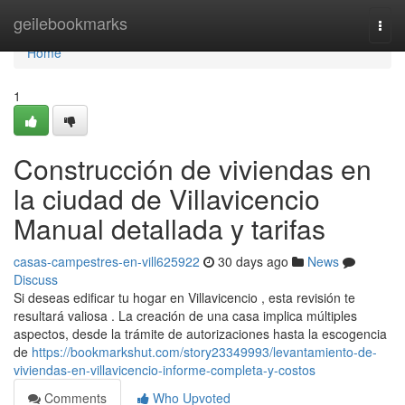
Home
geilebookmarks
Togg
navi
Home
1
Construcción de viviendas en
la ciudad de Villavicencio
Manual detallada y tarifas
casas-campestres-en-vill625922
30 days ago
News
Discuss
Si deseas edificar tu hogar en Villavicencio , esta revisión te
resultará valiosa . La creación de una casa implica múltiples
aspectos, desde la trámite de autorizaciones hasta la escogencia
de
https://bookmarkshut.com/story23349993/levantamiento-de-
viviendas-en-villavicencio-informe-completa-y-costos
Comments
Who Upvoted