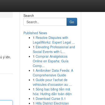
Search
Go
Published News
1
Resolve Disputes with
LegalWorkz: Expert Legal ...
1
Elevating Professional and
Social Events with L...
1
Comprar Analgésicos
 ý lớn.
Online en España: Guía
Comp...
1
Amibroker Data Feeds: A
Comprehensive Guide
1
Guide pour l'achat de
véhicules d'occasion au ...
1
Sòng bạc bằng tiền mã
hóa: Hướng dẫn toàn diện
1
Download Curse 5.1
1
Hills District Electrician