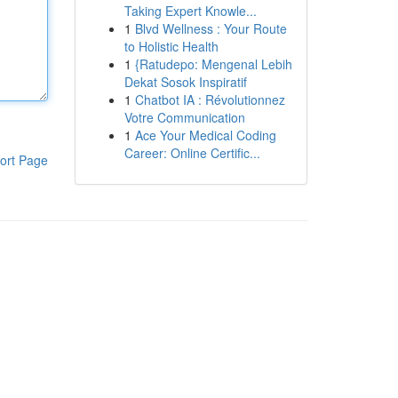
Taking Expert Knowle...
1
Blvd Wellness : Your Route
to Holistic Health
1
{Ratudepo: Mengenal Lebih
Dekat Sosok Inspiratif
1
Chatbot IA : Révolutionnez
Votre Communication
1
Ace Your Medical Coding
Career: Online Certific...
ort Page