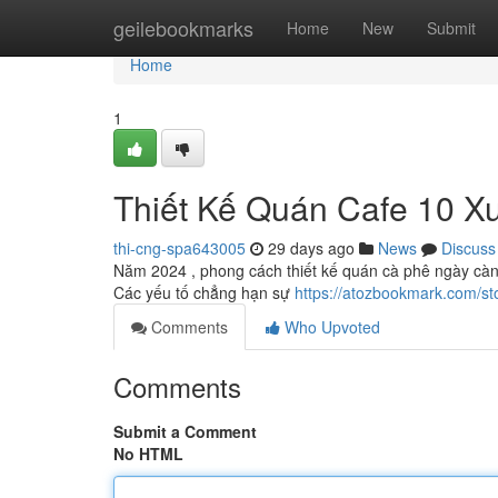
Home
geilebookmarks
Home
New
Submit
Home
1
Thiết Kế Quán Cafe 10 
thi-cng-spa643005
29 days ago
News
Discuss
Năm 2024 , phong cách thiết kế quán cà phê ngày càn
Các yếu tố chẳng hạn sự
https://atozbookmark.com/
Comments
Who Upvoted
Comments
Submit a Comment
No HTML