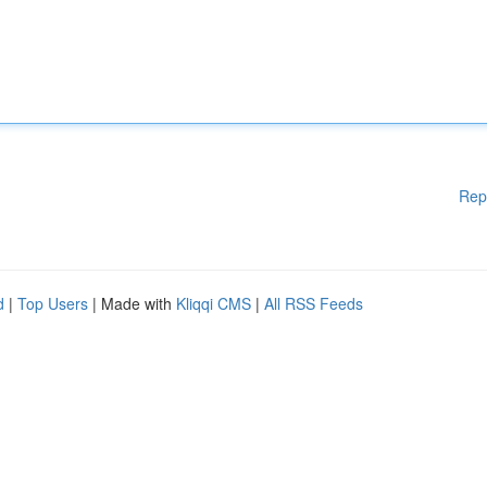
Rep
d
|
Top Users
| Made with
Kliqqi CMS
|
All RSS Feeds